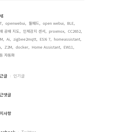
ag
T,
openwebui,
월패드,
open webui,
BLE,
매 공매 지도,
인체감지 센서,
proxmox,
CC2652,
M,
Ai,
zigbee2mqtt,
ESXi 7,
homeassistant,
,
Z2M,
docker,
Home Assistant,
EW11,
등 자동화,
근글
인기글
근댓글
지사항