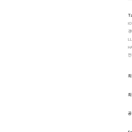
T
IO
경
LL
HA
전
최
최
근
글
과
최
인
기
글
공
페