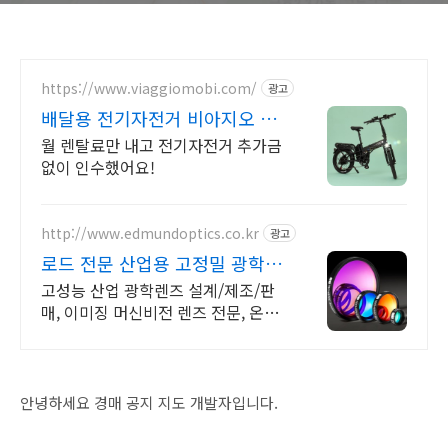
https://www.viaggiomobi.com/
광고
배달용 전기자전거 비아지오 인
수형 렌탈,완납시 내자전거
월 렌탈료만 내고 전기자전거 추가금
없이 인수했어요!
http://www.edmundoptics.co.kr
광고
로드 전문 산업용 고정밀 광학렌
즈 전문
고성능 산업 광학렌즈 설계/제조/판
매, 이미징 머신비전 렌즈 전문, 온라
인주문OK
안녕하세요 경매 공지 지도 개발자입니다.